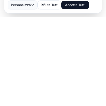
Personalizza
Rifiuta Tutti
Accetta Tutti
Scarica ABBS
→
Download on the
App Store
GET IT ON
Google Play
Parla con noi: ti aiutiamo a impostare prenotazioni,
abbonamenti e pagamenti.
info@abbs.one
•
Parla con noi
↗