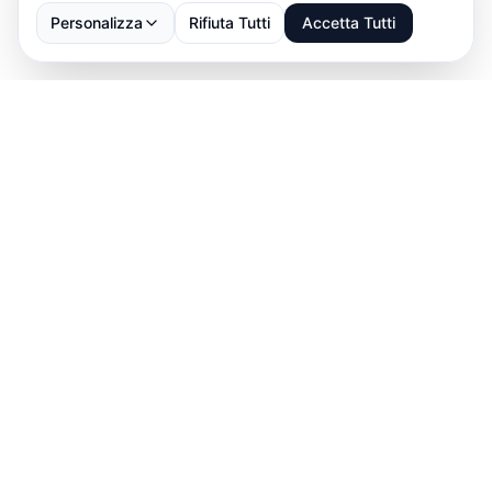
Personalizza
Rifiuta Tutti
Accetta Tutti
Scarica ABBS
→
Download on the
App Store
GET IT ON
Google Play
Parla con noi: ti aiutiamo a impostare prenotazioni,
abbonamenti e pagamenti.
info@abbs.one
•
Parla con noi
↗