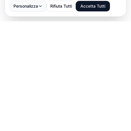
Personalizza
Rifiuta Tutti
Accetta Tutti
Scarica ABBS
→
Download on the
App Store
GET IT ON
Google Play
Parla con noi: ti aiutiamo a impostare prenotazioni,
abbonamenti e pagamenti.
info@abbs.one
•
Parla con noi
↗