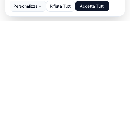
Personalizza
Rifiuta Tutti
Accetta Tutti
Scarica ABBS
→
Download on the
App Store
GET IT ON
Google Play
Parla con noi: ti aiutiamo a impostare prenotazioni,
abbonamenti e pagamenti.
info@abbs.one
•
Parla con noi
↗